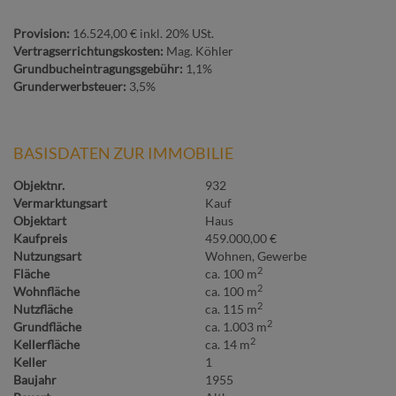
Provision:
16.524,00 € inkl. 20% USt.
Vertragserrichtungskosten:
Mag. Köhler
Grundbucheintragungsgebühr:
1,1%
Grunderwerbsteuer:
3,5%
BASISDATEN ZUR IMMOBILIE
Objektnr.
932
Vermarktungsart
Kauf
Objektart
Haus
Kaufpreis
459.000,00 €
Nutzungsart
Wohnen
Gewerbe
2
Fläche
ca. 100 m
2
Wohnfläche
ca. 100 m
2
Nutzfläche
ca. 115 m
2
Grundfläche
ca. 1.003 m
2
Kellerfläche
ca. 14 m
Keller
1
Baujahr
1955